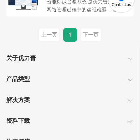
智能标识管理系统 是优力普为解决
Contact us
网络管理过程中的运维难题，而进行
管理平台
开发的智能网络运维管理平台。是集
成计算机网络、无线网络、安防网
络、智能化网络的综合管理平台，能
上一页
下一页
1
配件
够提供网络拓扑管理、设备管理、终
端管理、电子标签、权限管理、实时
监控、等服务，帮助项目运维人员标
关于优力普
解决方案
识网络中的每一个设备，实时监测网
络状态和质量，方便快速的排查网络
产品类型
故障。
服务与支持
解决方案
新闻资讯
资料下载
合作与发展